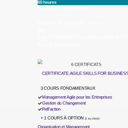
60 heures
Critères d’application :
Diplôme de Bachelor / Master
ou
2 ans d’expérience professionnelle en lie
avec le programme
6 CERTIFICATS
CERTIFICATE AGILE SKILLS FOR BUSINES
3 COURS FONDAMENTAUX
Management Agile pour les Entreprises
Gestion du Changement
Refl'action
+ 1 COURS À OPTION
(1 au choix)
Organisation et Management