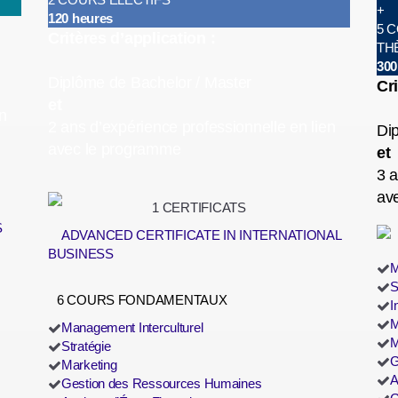
+
120 heures
5 
Critères d’application :
TH
300
Diplôme de Bachelor / Master
Cri
et
n
2 ans d’expérience professionnelle en lien
Di
avec le programme
et
3 a
av
1 CERTIFICATS
S
ADVANCED CERTIFICATE IN INTERNATIONAL
BUSINESS
M
S
6 COURS FONDAMENTAUX
I
M
Management Interculturel
M
Stratégie
G
Marketing
A
Gestion des Ressources Humaines