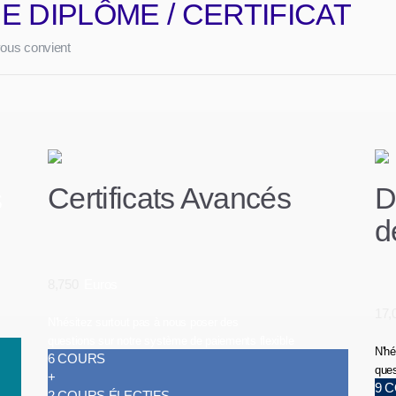
E DIPLÔME / CERTIFICAT
vous convient
Certificats Avancés
D
s
d
8,750
Euros
17,
N'hésitez surtout pas à nous poser des
questions sur notre système de paiements flexible
N'hé
6 COURS
ques
+
9 
2 COURS ÉLECTIFS