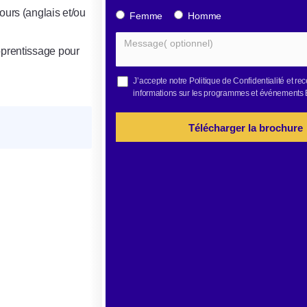
ours (anglais et/ou
Femme
Homme
pprentissage pour
J’accepte notre
Politique de Confidentialité
et rec
informations sur les programmes et événements
Télécharger la brochure