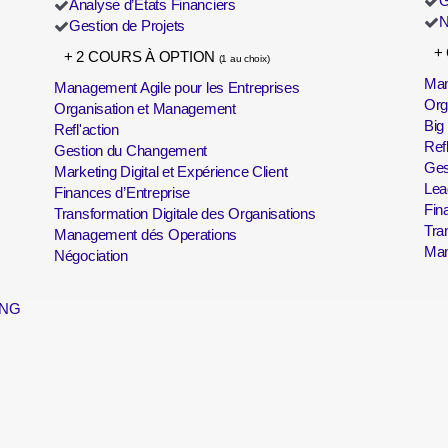
G
Analyse d’États Financiers
N
Gestion de Projets
+
+ 2 COURS À OPTION
(1 au choix)
Man
Management Agile pour les Entreprises
Org
Organisation et Management
Big
Refl'action
Refl
Gestion du Changement
Ges
Marketing Digital et Expérience Client
Lea
Finances d’Entreprise
Fin
Transformation Digitale des Organisations
Tra
Management dés Operations
Man
Négociation
ING