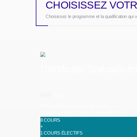
CHOISISSEZ VOTR
Choisissez le programme et la qualification qui 
Certificats Spécialisé
4,375
Euros
N'hésitez surtout pas à nous poser des
questions sur notre système de paiements flexible
8 COURS
+
1 COURS ÉLECTIFS