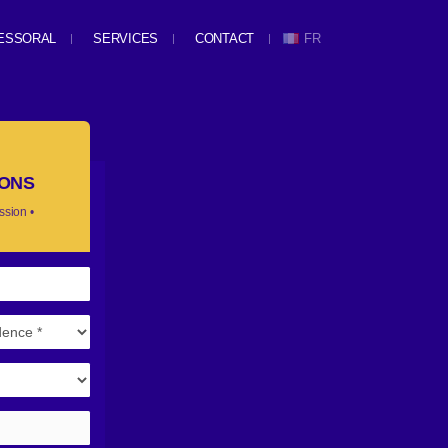
ESSORAL
SERVICES
CONTACT
FR
IONS
ssion •