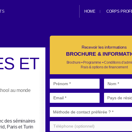
TS
HOME
CORPS PROF
Recevoir les informations
BROCHURE & INFORMAT
ES ET
Brochure • Programme • Conditions d’admi
Frais & options de financement
School au monde
vec des séminaires
d, Paris et Turin